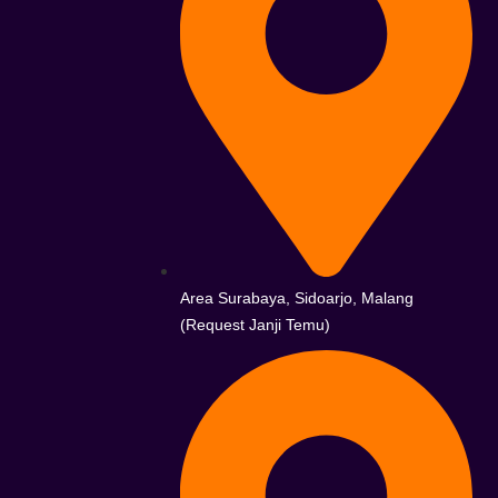
Area Surabaya, Sidoarjo, Malang
(Request Janji Temu)