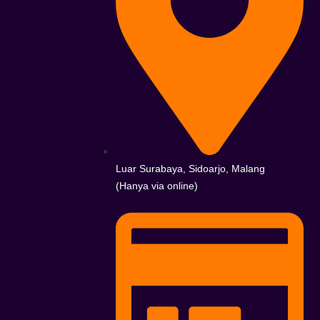
Luar Surabaya, Sidoarjo, Malang
(Hanya via online)