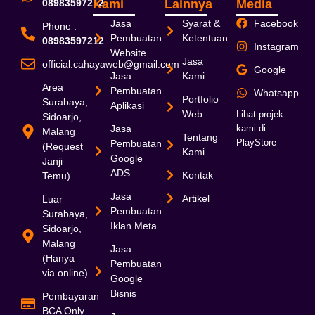
08983597212
Kami
Lainnya
Media
Jasa
Syarat &
Facebook
Phone :
Pembuatan
Ketentuan
08983597212
Instagram
Website
Jasa
official.cahayaweb@gmail.com
Google
Jasa
Kami
Area
Pembuatan
Whatsapp
Portfolio
Surabaya,
Aplikasi
Web
Lihat projek
Sidoarjo,
Jasa
kami di
Malang
Tentang
PlayStore
Pembuatan
(Request
Kami
Google
Janji
ADS
Kontak
Temu)
Jasa
Artikel
Luar
Pembuatan
Surabaya,
Iklan Meta
Sidoarjo,
Malang
Jasa
(Hanya
Pembuatan
via online)
Google
Bisnis
Pembayaran
BCA Only