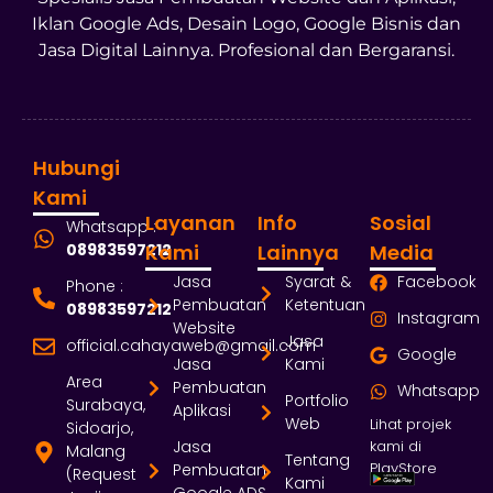
Iklan Google Ads, Desain Logo, Google Bisnis dan
Jasa Digital Lainnya. Profesional dan Bergaransi.
Hubungi
Kami
Layanan
Info
Sosial
Whatsapp :
08983597212
Kami
Lainnya
Media
Jasa
Syarat &
Facebook
Phone :
Pembuatan
Ketentuan
08983597212
Instagram
Website
Jasa
official.cahayaweb@gmail.com
Google
Jasa
Kami
Area
Pembuatan
Whatsapp
Portfolio
Surabaya,
Aplikasi
Web
Lihat projek
Sidoarjo,
Jasa
kami di
Malang
Tentang
PlayStore
Pembuatan
(Request
Kami