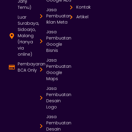
Google ADS
Janji
Kontak
Temu)
Jasa
Pembuatan
Artikel
Luar
Iklan Meta
Surabaya,
Sidoarjo,
Jasa
Malang
Pembuatan
(Hanya
Google
via
Bisnis
online)
Jasa
Pembayaran
Pembuatan
BCA Only
Google
Maps
Jasa
Pembuatan
Desain
Logo
Jasa
Pembuatan
Desain