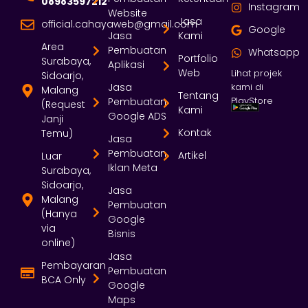
08983597212
Instagram
Website
Jasa
official.cahayaweb@gmail.com
Google
Jasa
Kami
Area
Pembuatan
Whatsapp
Portfolio
Surabaya,
Aplikasi
Web
Lihat projek
Sidoarjo,
Jasa
kami di
Malang
Tentang
PlayStore
Pembuatan
(Request
Kami
Google ADS
Janji
Kontak
Temu)
Jasa
Pembuatan
Artikel
Luar
Iklan Meta
Surabaya,
Sidoarjo,
Jasa
Malang
Pembuatan
(Hanya
Google
via
Bisnis
online)
Jasa
Pembayaran
Pembuatan
BCA Only
Google
Maps