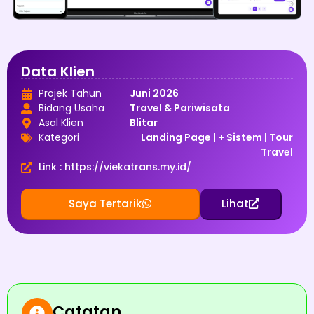
Data Klien
Projek Tahun
Juni 2026
Bidang Usaha
Travel & Pariwisata
Asal Klien
Blitar
Kategori
Landing Page
|
+ Sistem
|
Tour
Travel
Link : https://viekatrans.my.id/
Saya Tertarik
Lihat
Catatan