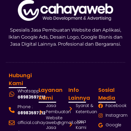
Spesialis Jasa Pembuatan Website dan Aplikasi,
Iklan Google Ads, Desain Logo, Google Bisnis dan
Jasa Digital Lainnya. Profesional dan Bergaransi.
Hubungi
Kami
Layanan
Info
Sosial
Whatsapp :
08983597212
Kami
Lainnya
Media
Jasa
Syarat &
Facebook
Phone :
Pembuatan
Ketentuan
08983597212
Instagram
Website
Jasa
official.cahayaweb@gmail.com
Google
Jasa
Kami