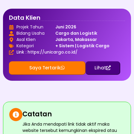
Data Klien
Projek Tahun
Juni 2026
Bidang Usaha
Cargo dan Logistik
Asal Klien
Jakarta, Makassar
Kategori
+ Sistem
|
Logistik Cargo
Link : https://unicargo.co.id/
Saya Tertarik
Lihat
Catatan
Jika Anda mendapati link tidak aktif maka
website tersebut kemungkinan ekspired atau