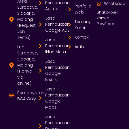
Area
Pembuatan
Whatsapp
Portfolio
Surabaya,
Aplikasi
Web
Lihat projek
Sidoarjo,
Jasa
kami di
Malang
Tentang
PlayStore
Pembuatan
(Request
Kami
Google ADS
Janji
Kontak
Temu)
Jasa
Pembuatan
Artikel
Luar
Iklan Meta
Surabaya,
Sidoarjo,
Jasa
Malang
Pembuatan
(Hanya
Google
via
Bisnis
online)
Jasa
Pembayaran
Pembuatan
BCA Only
Google
Maps
Jasa
Pembuatan
Desain