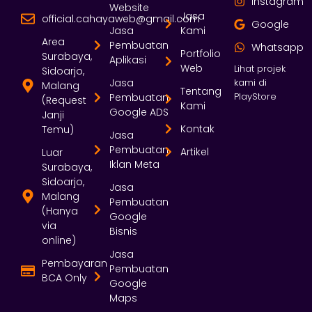
Instagram
Website
Jasa
official.cahayaweb@gmail.com
Google
Jasa
Kami
Area
Pembuatan
Whatsapp
Portfolio
Surabaya,
Aplikasi
Web
Lihat projek
Sidoarjo,
Jasa
kami di
Malang
Tentang
PlayStore
Pembuatan
(Request
Kami
Google ADS
Janji
Kontak
Temu)
Jasa
Pembuatan
Artikel
Luar
Iklan Meta
Surabaya,
Sidoarjo,
Jasa
Malang
Pembuatan
(Hanya
Google
via
Bisnis
online)
Jasa
Pembayaran
Pembuatan
BCA Only
Google
Maps