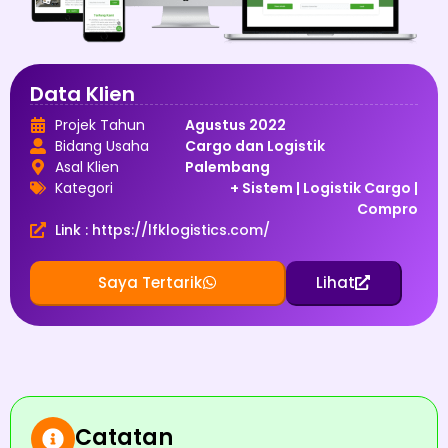
Data Klien
Projek Tahun
Agustus 2022
Bidang Usaha
Cargo dan Logistik
Asal Klien
Palembang
Kategori
+ Sistem
|
Logistik Cargo
|
Compro
Link : https://lfklogistics.com/
Saya Tertarik
Lihat
Catatan