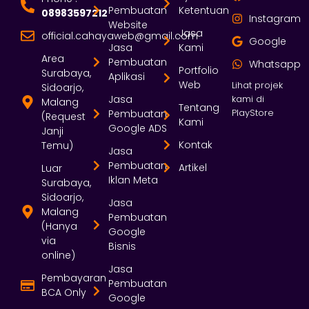
Pembuatan
Ketentuan
08983597212
Instagram
Website
Jasa
official.cahayaweb@gmail.com
Google
Jasa
Kami
Area
Pembuatan
Whatsapp
Portfolio
Surabaya,
Aplikasi
Web
Lihat projek
Sidoarjo,
Jasa
kami di
Malang
Tentang
PlayStore
Pembuatan
(Request
Kami
Google ADS
Janji
Kontak
Temu)
Jasa
Pembuatan
Artikel
Luar
Iklan Meta
Surabaya,
Sidoarjo,
Jasa
Malang
Pembuatan
(Hanya
Google
via
Bisnis
online)
Jasa
Pembayaran
Pembuatan
BCA Only
Google