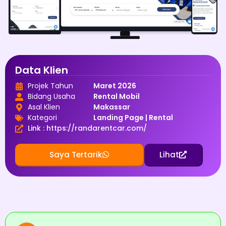
Data Klien
Projek Tahun
Maret 2026
Bidang Usaha
Rental Mobil
Asal Klien
Makassar
Kategori
Landing Page
|
Rental
Link : https://randarentcar.com/
Saya Tertarik
Lihat