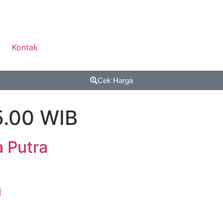
Kontak
Cek Harga
5.00 WIB
a Putra
a