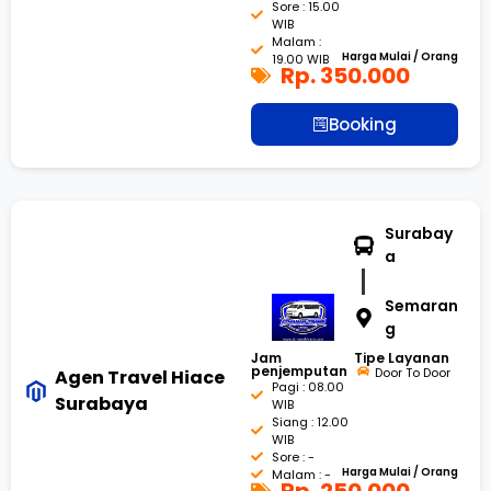
Sore : 15.00
WIB
Malam :
Harga Mulai / Orang
19.00 WIB
Rp. 350.000
Booking
Surabay
a
Semaran
g
Jam
Tipe Layanan
penjemputan
Door To Door
Agen Travel Hiace
Pagi : 08.00
Surabaya
WIB
Siang : 12.00
WIB
Sore : -
Harga Mulai / Orang
Malam : -
Rp. 250.000