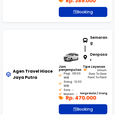
Rp. 389.000
Booking
Semaran
g
Denpasa
r
Jam
Tipe Layanan
penjemputan
Umum
Agen Travel Hiace
Pagi : 08.00
Door To Door
Jaya Putra
Point To Point
WIB
Siang : 12.00
WIB
Sore : -
Harga Mulai / Orang
Malam : -
Rp. 470.000
Booking