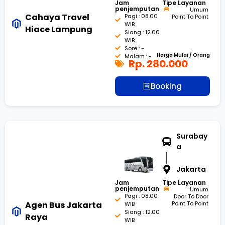
Jam
Tipe Layanan
penjemputan
Umum
Cahaya Travel
Pagi : 08.00
Point To Point
WIB
Hiace Lampung
Siang : 12.00
WIB
Sore : -
Harga Mulai / Orang
Malam : -
Rp. 280.000
Booking
Surabay
a
Jakarta
Jam
Tipe Layanan
penjemputan
Umum
Pagi : 08.00
Door To Door
Agen Bus Jakarta
Point To Point
WIB
Siang : 12.00
Raya
WIB