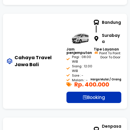
Bandung
Surabay
a
Jam
Tipe Layanan
penjemputan
Point To Point
Cahaya Travel
Pagi : 08.00
Door To Door
WIB
Jawa Bali
Siang : 12.00
WIB
Sore : -
Harga Mulai / Orang
Malam : -
Rp. 400.000
Booking
Denpasa