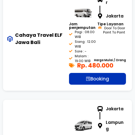
r
Jakarta
Jam
Tipe Layanan
penjemputan
Door To Door
Pagi : 08.00
Point To Point
Cahaya Travel ELF
WIB
Jawa Bali
Siang : 12.00
WIB
Sore : -
Malam :
Harga Mulai / Orang
19.00 WIB
Rp. 480.000
Booking
Jakarta
Lampun
g