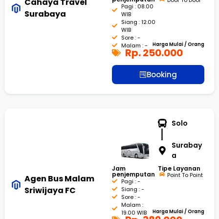
Cahaya Travel
Pagi : 08.00
Surabaya
WIB
Siang : 12.00
WIB
Sore : -
Harga Mulai / Orang
Malam : -
Rp. 250.000
Booking
Solo
Surabay
a
Jam
Tipe Layanan
penjemputan
Point To Point
Agen Bus Malam
Pagi : -
Sriwijaya FC
Siang : -
Sore : -
Malam :
Harga Mulai / Orang
19.00 WIB