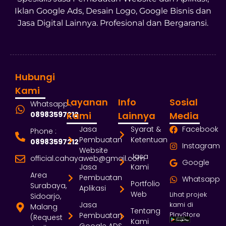
Iklan Google Ads, Desain Logo, Google Bisnis dan
Jasa Digital Lainnya. Profesional dan Bergaransi.
Hubungi
Kami
Layanan
Info
Sosial
Whatsapp :
08983597212
Kami
Lainnya
Media
Jasa
Syarat &
Facebook
Phone :
Pembuatan
Ketentuan
08983597212
Instagram
Website
Jasa
official.cahayaweb@gmail.com
Google
Jasa
Kami
Area
Pembuatan
Whatsapp
Portfolio
Surabaya,
Aplikasi
Web
Lihat projek
Sidoarjo,
Jasa
kami di
Malang
Tentang
PlayStore
Pembuatan
(Request
Kami