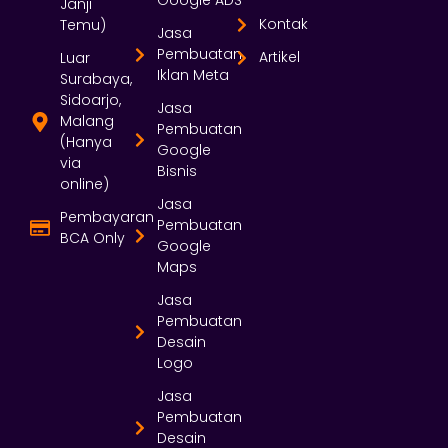
Google ADS
Janji
Kontak
Temu)
Jasa
Pembuatan
Artikel
Luar
Iklan Meta
Surabaya,
Sidoarjo,
Jasa
Malang
Pembuatan
(Hanya
Google
via
Bisnis
online)
Jasa
Pembayaran
Pembuatan
BCA Only
Google
Maps
Jasa
Pembuatan
Desain
Logo
Jasa
Pembuatan
Desain