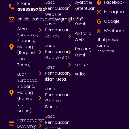
Jasa
Syarat &
Facebook
Phone :
Pembuatan
Ketentuan
08983597212
Instagram
Website
Jasa
official.cahayaweb@gmail.com
Google
Jasa
Kami
Area
Pembuatan
Whatsapp
Portfolio
Surabaya,
Aplikasi
Web
Lihat projek
Sidoarjo,
Jasa
kami di
Malang
Tentang
PlayStore
Pembuatan
(Request
Kami
Google ADS
Janji
Kontak
Temu)
Jasa
Pembuatan
Artikel
Luar
Iklan Meta
Surabaya,
Sidoarjo,
Jasa
Malang
Pembuatan
(Hanya
Google
via
Bisnis
online)
Jasa
Pembayaran
Pembuatan
BCA Only
Google